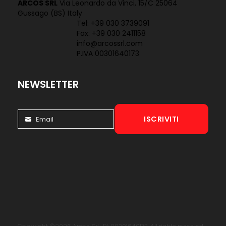
ARCOS SRL
Via Leonardo da Vinci, 15/C 25064
Gussago (BS) Italy
Tel:
+39 030 3739091
Fax: +39 030 2411158
info@arcossrl.com
P.IVA 00301640173
NEWSLETTER
ISCRIVITI
Email
Email