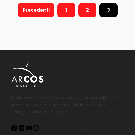
Precedenti
1
2
3
Realizziamo macchine e impianti universalmente
riconosciuti come sinonimo di affidabilità e
avanguardia tecnologica
Facebook
LinkedIn
YouTube
Instagram