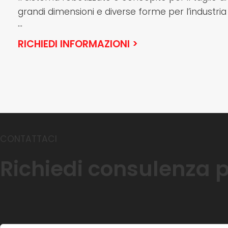
grandi dimensioni e diverse forme per l’industria
...
RICHIEDI INFORMAZIONI >
CONTATTACI
Richiedi consulenza p
A
l
t