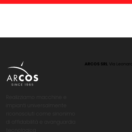
ARCOS SRL
Via Leonard
Realizziamo macchine e
impianti universalmente
riconosciuti come sinonimo
di affidabilità e avanguardia
tecnologica