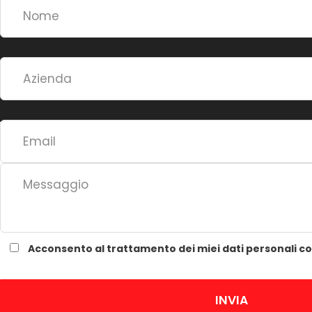
e
r
n
a
t
i
v
e
:
Acconsento al trattamento dei miei dati personali co