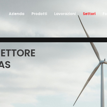
Azienda
Prodotti
Lavorazioni
Settori
F
Isole Robotizzate
SETTORE
Tavole Rotanti CNC Indexate
GAS
Tavole Rotanti Continue
Macchine Centerless
Macchine in Piano
Asservimenti Macchine e Presse