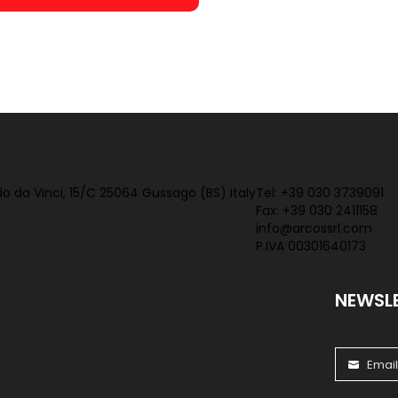
o da Vinci, 15/C 25064 Gussago (BS) Italy
Tel:
+39 030 3739091
Fax: +39 030 2411158
info@arcossrl.com
P.IVA 00301640173
NEWSL
Emai
Email