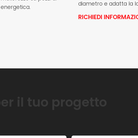
diametro e adatta la la
 energetica.
RICHIEDI INFORMAZI
er il tuo progetto