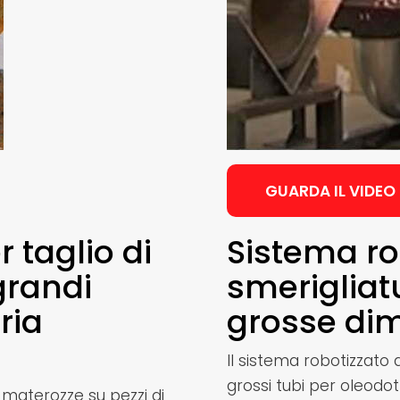
GUARDA IL VIDEO
 taglio di
Sistema ro
grandi
smerigliatu
ria
grosse di
Il sistema robotizzato 
grossi tubi per oleodotti
i materozze su pezzi di