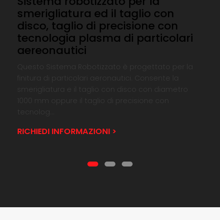
Sistema robotizzato per la
smerigliatura ed il taglio con
disco, taglio di precisione con
tecnologia plasma di particolari
aereonautici
Questo Sistema Robotizzato è progettato per la
finitura di particolari aeronautici. Consente la
smerigliatura e il taglio con disco con diametro
1000 mm oppure il taglio di precisione con
tecnolog...
RICHIEDI INFORMAZIONI >