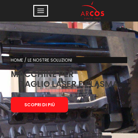
HOME
/
LE NOSTRE SOLUZIONI
MACCHINE PER
TAGLIO LASER E PLASMA
SCOPRI DI PIÙ