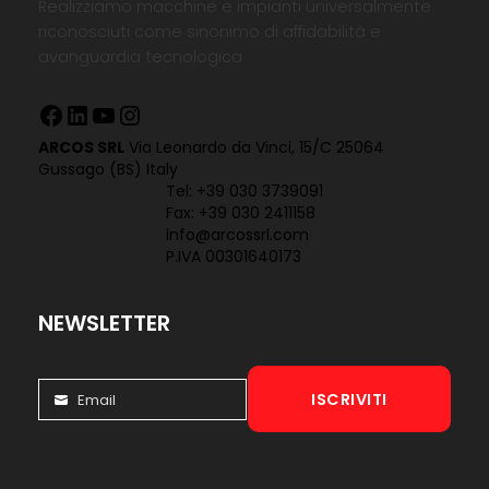
Realizziamo macchine e impianti universalmente
riconosciuti come sinonimo di affidabilità e
avanguardia tecnologica
Facebook
LinkedIn
YouTube
Instagram
ARCOS SRL
Via Leonardo da Vinci, 15/C 25064
Gussago (BS) Italy
Tel:
+39 030 3739091
Fax: +39 030 2411158
info@arcossrl.com
P.IVA 00301640173
NEWSLETTER
ISCRIVITI
Email
Email