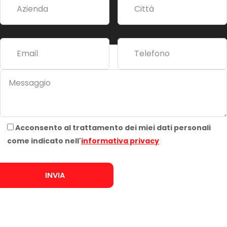
t
i
v
e
:
Acconsento al trattamento dei miei dati personali
come indicato nell'
informativa privacy