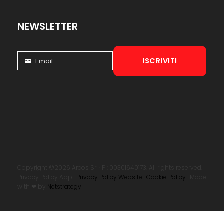
NEWSLETTER
ISCRIVITI
Email
Email
Copyright ©2026 Arcos Srl · PI: 00301640173. All rights reserved.
Privacy Policy App ·
Privacy Policy Website
·
Cookie Policy
· Made
with ❤ by
Netstrategy