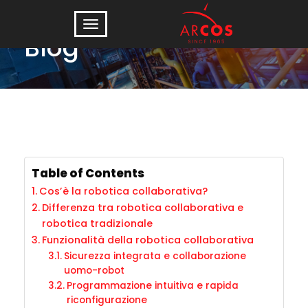
Blog
Table of Contents
Cos’è la robotica collaborativa?
Differenza tra robotica collaborativa e
robotica tradizionale
Funzionalità della robotica collaborativa
Sicurezza integrata e collaborazione
uomo-robot
Programmazione intuitiva e rapida
riconfigurazione