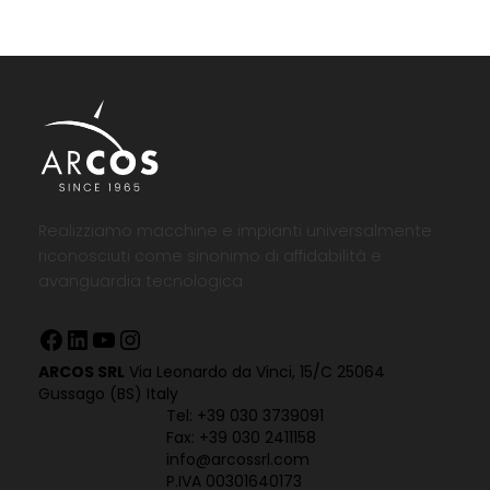
Realizziamo macchine e impianti universalmente
riconosciuti come sinonimo di affidabilità e
avanguardia tecnologica
Facebook
LinkedIn
YouTube
Instagram
ARCOS SRL
Via Leonardo da Vinci, 15/C 25064
Gussago (BS) Italy
Tel:
+39 030 3739091
Fax: +39 030 2411158
info@arcossrl.com
P.IVA 00301640173