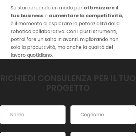
Se stai cercando un modo per
ottimizzare il
tuo business
e
aumentare la competitività
,
è il momento di esplorare le potenzialità della
robotica collaborativa. Con i giusti strumenti,
potrai fare un salto in avanti, migliorando non
solo la produttività, ma anche la qualità del
lavoro quotidiano.
RICHIEDI CONSULENZA PER IL TUO
PROGETTO
A
l
t
e
r
n
a