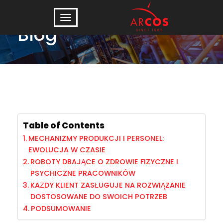
Blog
Table of Contents
MECHANIZMY PRODUKCJI I PERSONEL:
EWOLUCJA W CZASIE
ROBOTY DBAJĄCE O ZDROWIE FIZYCZNE I
PSYCHICZNE PRACOWNIKÓW
KAŻDY KLIENT ZASŁUGUJE NA ROZWIĄZANIE
DOSTOSOWANE DO SWOICH POTRZEB
PODSUMOWANIE