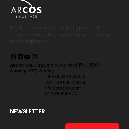
Projektujemy maszyny i systemy powszechnie
uznawane za symbol niezawodności i innowacji
technologicznych
Facebook
LinkedIn
YouTube
Instagram
ARCOS SRL
Via Leonardo da Vinci, 15/C 25064
Gussago (BS) Włochy
Tel:
+39 030 3739091
Faks: +39 030 2411158
info@arcossrl.com
NIP 00301640173
NEWSLETTER