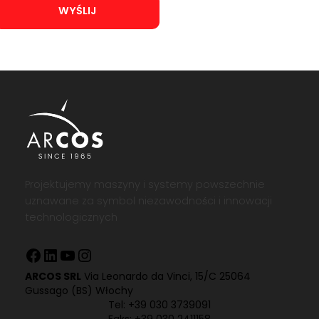
Projektujemy maszyny i systemy powszechnie
uznawane za symbol niezawodności i innowacji
technologicznych
Facebook
LinkedIn
YouTube
Instagram
ARCOS SRL
Via Leonardo da Vinci, 15/C 25064
Gussago (BS) Włochy
Tel:
+39 030 3739091
Faks: +39 030 2411158