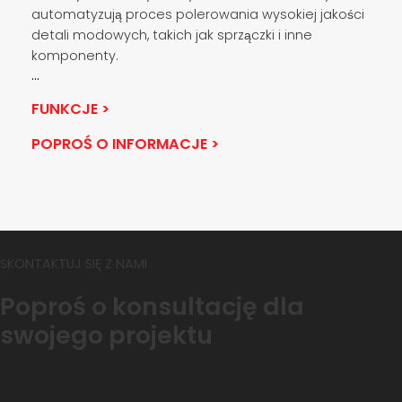
automatyzują proces polerowania wysokiej jakości
detali modowych, takich jak sprzączki i inne
komponenty.
...
FUNKCJE >
POPROŚ O INFORMACJE >
SKONTAKTUJ SIĘ Z NAMI
Poproś o konsultację dla
swojego projektu
A
l