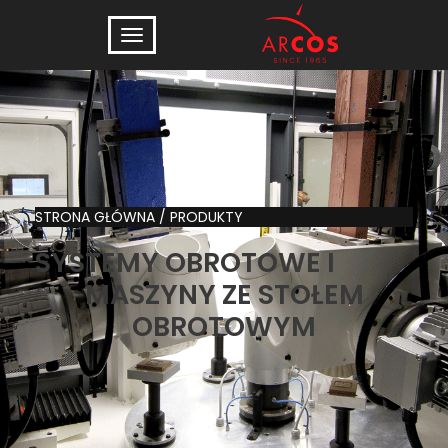
STRONA GŁÓWNA
/
PRODUKTY
SYSTEMY OBROTOWE I
MASZYNY ZE STOŁEM
OBROTOWYM