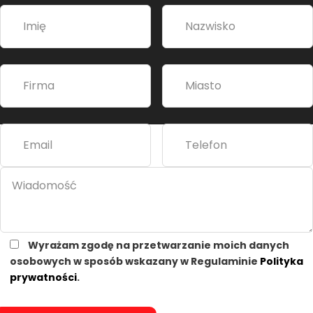
t
e
r
n
a
t
i
v
e
:
Wyrażam zgodę na przetwarzanie moich danych
osobowych w sposób wskazany w Regulaminie
Polityka
prywatności
.