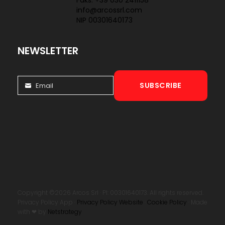
info@arcossrl.com
NIP 00301640173
NEWSLETTER
SUBSCRIBE
Email
Email
Copyright ©2026 Arcos Srl · PI: 00301640173. All rights reserved.
Privacy Policy App ·
Privacy Policy Website
·
Cookie Policy
· Made
with ❤ by
Netstrategy