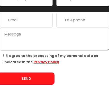
i
v
e
:
I agree to the processing of my personal data as
indicated in the
Privacy Policy
.