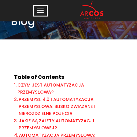
Blog
Table of Contents
CZYM JEST AUTOMATYZACJA
PRZEMYSŁOWA?
PRZEMYSŁ 4.0 I AUTOMATYZACJA
PRZEMYSŁOWA: BLISKO ZWIĄZANE I
NIEROZDZIELNE POJĘCIA
JAKIE SĄ ZALETY AUTOMATYZACJI
PRZEMYSŁOWEJ?
AUTOMATYZACJA PRZEMYSŁOWA: