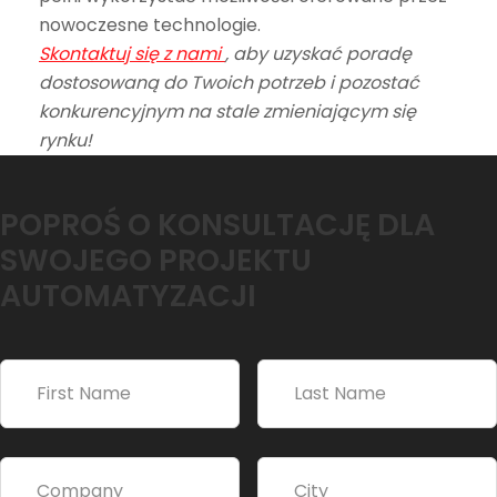
nowoczesne technologie.
Skontaktuj się z nami
, aby uzyskać poradę
dostosowaną do Twoich potrzeb i pozostać
konkurencyjnym na stale zmieniającym się
rynku!
POPROŚ O KONSULTACJĘ DLA
SWOJEGO PROJEKTU
AUTOMATYZACJI
A
l
t
e
r
n
a
t