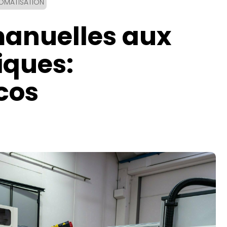
TOMATISATION
anuelles aux
iques:
cos