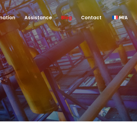
mation
Assistance
Blog
Contact
FRA
S
re