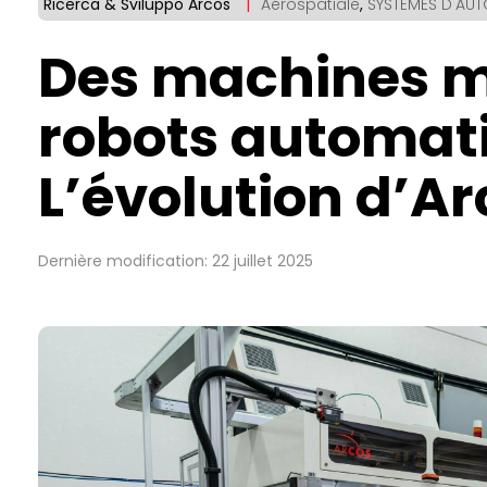
Ricerca & Sviluppo Arcos
|
Aérospatiale
,
SYSTÈMES D'AU
Des machines m
robots automat
L’évolution d’Ar
Dernière modification: 22 juillet 2025