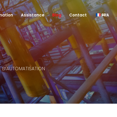
mation
Assistance
Blog
Contact
FRA
T D’AUTOMATISATION
re