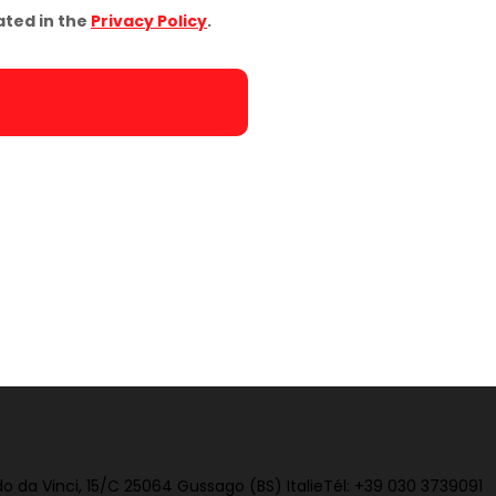
ated in the
Privacy Policy
.
o da Vinci, 15/C 25064 Gussago (BS) Italie
Tél:
+39 030 3739091