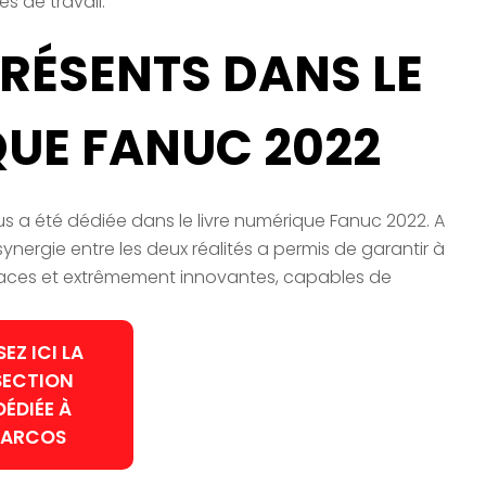
s de travail.
RÉSENTS DANS LE
QUE FANUC 2022
 a été dédiée dans le livre numérique Fanuc 2022. A
synergie entre les deux réalités a permis de garantir à
ficaces et extrêmement innovantes, capables de
SEZ ICI LA
SECTION
DÉDIÉE À
ARCOS