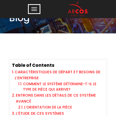
Blog
Table of Contents
CARACTÉRISTIQUES DE DÉPART ET BESOINS DE
L’ENTREPRISE
COMMENT LE SYSTÈME DÉTERMINE-T-IL LE
TYPE DE PIÈCE QUI ARRIVE?
ENTRONS DANS LES DÉTAILS DE CE SYSTÈME
AVANCÉ
L’ORIENTATION DE LA PIÈCE
L’ÉTUDE DE CES SYSTÈMES