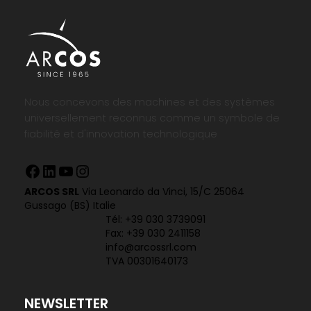
Nous concevons des machines et des systèmes
universellement reconnus comme un symbole de
fiabilité et d'innovation technologique
Facebook
LinkedIn
YouTube
Instagram
ARCOS SRL
Via Leonardo da Vinci, 15/C 25064
Gussago (BS) Italie
Tél:
+39 030 3739091
Fax: +39 030 2411158
info@arcossrl.com
TVA 00301640173
NEWSLETTER